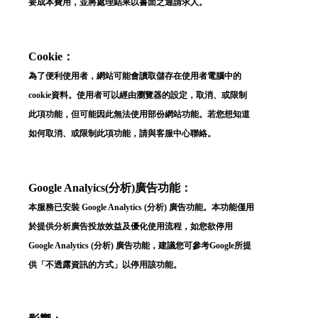
忘記密碼？
要成本費用，並將處理結果以書面之通請求人。
建立專屬帳號
Cookie：
只要再完成幾個步驟，即可完成帳號的註冊程序，
為了便利使用者，網站可能會讀取儲存在使用者電腦中的
cookie資料。使用者可以經由瀏覽器的設定，取消、或限制
我 要 註 冊
此項功能，但可能因此無法使用部份網站功能。若您想知道
如何取消、或限制此項功能，請與客服中心聯絡。
Google Analyics(分析)廣告功能：
本服務已安裝 Google Analytics (分析) 廣告功能。本功能僅用
於提供分析廣告投放效益及優化使用流程，如您欲停用
Google Analytics (分析) 廣告功能，建議您可參考Google所提
供「
不透露資訊的方式
」以停用該功能。