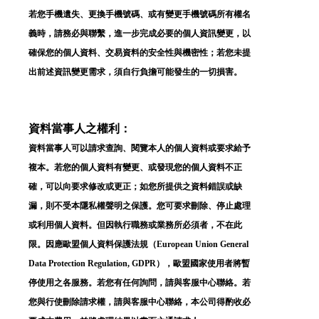
若您手機遺失、更換手機號碼、或有變更手機號碼所有權名
義時，請務必與聯繫，進一步完成必要的個人資訊變更，以
確保您的個人資料、交易資料的安全性與機密性；若您未提
出前述資訊變更需求，須自行負擔可能發生的一切損害。
✕
會員登入
資料當事人之權利：
資料當事人可以請求查詢、閱覽本人的個人資料或要求給予
複本。若您的個人資料有變更、或發現您的個人資料不正
確，可以向要求修改或更正；如您所提供之資料錯誤或缺
漏，則不受本隱私權聲明之保護。您可要求刪除、停止處理
或利用個人資料。但因執行職務或業務所必須者，不在此
限。因應歐盟個人資料保護法規（European Union General
Data Protection Regulation, GDPR），歐盟國家使用者將暫
停使用之各服務。若您有任何詢問，請與客服中心聯絡。若
登 入
您與行使刪除請求權，請與客服中心聯絡，本公司得酌收必