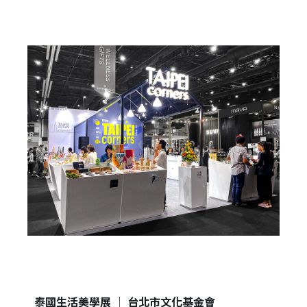
登 入
忘記密碼？
建立專屬帳號
只要再完成幾個步驟，即可完成帳號的註冊程序，
我 要 註 冊
泰國生活美學展 │ 台北市文化基金會